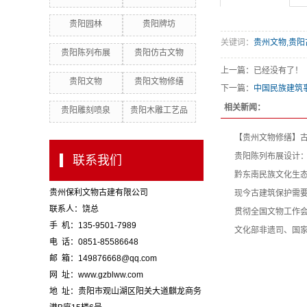
贵阳园林
贵阳牌坊
关键词：
贵州文物,贵阳
贵阳陈列布展
贵阳仿古文物
上一篇：已经没有了！
贵阳文物
贵阳文物修缮
下一篇：
中国民族建筑
相关新闻：
贵阳雕刻喷泉
贵阳木雕工艺品
【贵州文物修缮】
贵阳陈列布展设计
联系我们
黔东南民族文化生
贵州保利文物古建有限公司
现今古建筑保护需
联系人：饶总
贯彻全国文物工作
手 机：135-9501-7989
文化部非遗司、国家
电 话：0851-85586648
邮 箱：149876668@qq.com
网 址：www.gzblww.com
地 址：贵阳市观山湖区阳关大道麒龙商务