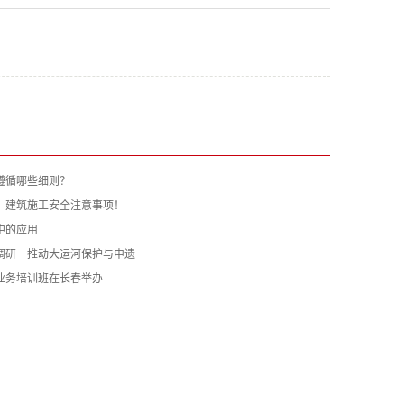
遵循哪些细则？
：建筑施工安全注意事项！
中的应用
调研 推动大运河保护与申遗
业务培训班在长春举办