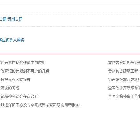
古建,贵州古建
事业优秀人物奖
古代元素在现代建筑中的应用
文物古建筑修缮须
：教育馆设计规划不可少的几点
贵州仿古建筑工程
态保护试验区宣传片
仿古砖在北方建筑
要解决的问题
全国政协开展跟踪
会议精神座谈会在京召开
全国文物外事工作
非遗保护中心及专家来我省考察黔东南州申报国..