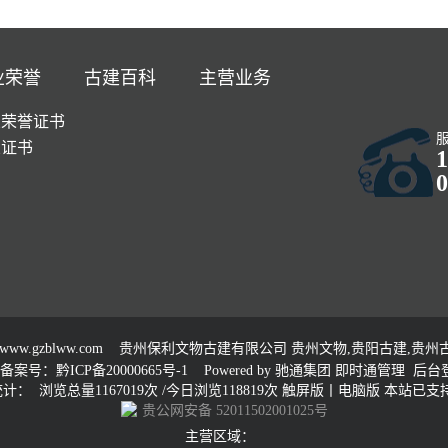
业荣誉
古建百科
主营业务
业荣誉证书
业证书
1
0
www.gzblww.com
贵州保利文物古建有限公司 贵州文物,贵阳古建,贵州古建
备案号：黔ICP备20000665号-1
Powered by
驰通集团
即时通管理
后台
计： 浏览总量1167019次 /今日浏览118819次
触屏版
丨
电脑版
本站已支持 
贵公网安备 52011502001025号
主营区域：