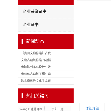
企业荣誉证书
企业证书
新闻动态
【贵州文物修缮】古代.....
文物古建筑修缮须遵循.....
贵阳陈列布展设计：教.....
贵州仿古建筑工程：建.....
黔东南民族文化生态保.....
热门关键词
详细介绍
WangID驰通网络
贵阳古建