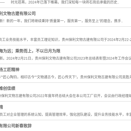
— 时光荏苒，2024年已落下帷幕。我们深知每一块砖石背后承载的历史..
利文物古建有限公司
！新的一年，我们将继续秉持“质量第一，服务第一，服务至上”的理念，携手..
业务技能水平，丰富员工理论知识，贵州保利文物古建有限公司于2024年2月22-23
海为远；乘势而上，不以日月为限
2024年2月21日，贵州保利文物古建有限公司2023年总结表彰暨2024年工作会议
扬工匠精神
”“匠心陶钧，相印古今”“文物通古今，匠心传天下”。贵州保利文物古建有限公司吴胜海荣
难创佳绩
贵州保利文物古建有限公司2022年度年终总结大会在本公司工厂召开，会议由行政经理胡
精
员工对企业管理的系统认知，提高管理效率，强化团队建设，提升业务技能水平，丰富
有限公司新春致辞