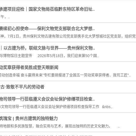
承建项目迎检｜国家文物局莅临黔东特区革命旧址..
午，..
赓续初心担使命——保利文物党支部联合北大梦想..
，7月1日，贵州保利文物古建有限公司党支部携手北大梦想城社区党支部，组织党.
日｜以古建为桥，联结文脉与世界——贵州保利文物..
际博物馆日主题宣传 2026年5月18日，我们迎来第50个国..
动奖章获得者吴胜成登天眼新闻
创造幸福 奋斗赢得未来”专栏重磅报道了全国五一劳动奖章获得者、我司工匠"..
心守古·致敬不平凡的劳动者
物司领导一行莅临遵义会议会址保护修缮项目检查..
文物司领导一行莅临遵义会议会址保护修缮项目检查指导工作 &nbs..
瑰宝 | 贵州古建筑的独特魅力
地貌和多民族智慧，融合实用与艺术，展现出独特的历史文化魅力。 ..