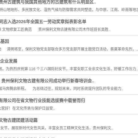
贵州古建筑与我国其他地方的古建筑有什么明显区..
山地地形、多民族文化、湿热气候与防御需求共同塑造，与中原、江南、岭南等地古建
同志入选2026年全国五一劳动奖章拟表彰名单
 文物修复工匠典范 贵州保利文物古建有限公司木作班班长吴胜..
色基因
动 清明将至，保利文物党支部联合多方党支部开展主题党日活动，祭奠革命先烈，..
筑企业发展
为热烈庆祝第 116 个三八国际妇女节，丰富女职工业余文化生活，舒缓工作压力..
 贵州保利文物古建有限公司成功举行新春培训会..
马奔腾启新程。 为总结过往，规划未来，同时系统提升团队的专业能力..
有限公司在省文物行业技能选拔赛中载誉而归
家好！在文化传承与保护日益受..
文物古建团建活动篇
节，展现新时代女性风采，丰富女员工精神文化生活，贵州保利文..