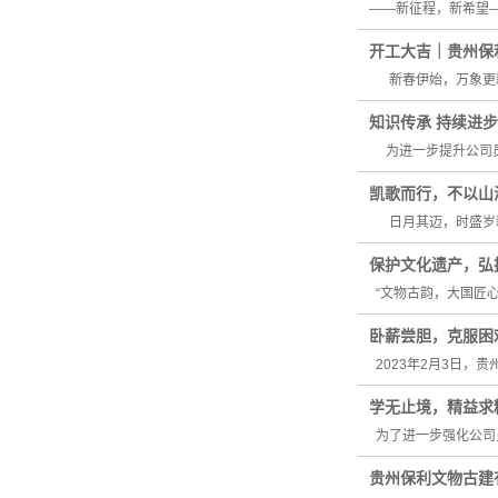
——新征程，新希望—
开工大吉｜贵州保
新春伊始，万象更新
知识传承 持续进步
为进一步提升公司员工
凯歌而行，不以山
日月其迈，时盛岁新。
保护文化遗产，弘
“文物古韵，大国匠心
卧薪尝胆，克服困
2023年2月3日，
学无止境，精益求
为了进一步强化公司
贵州保利文物古建