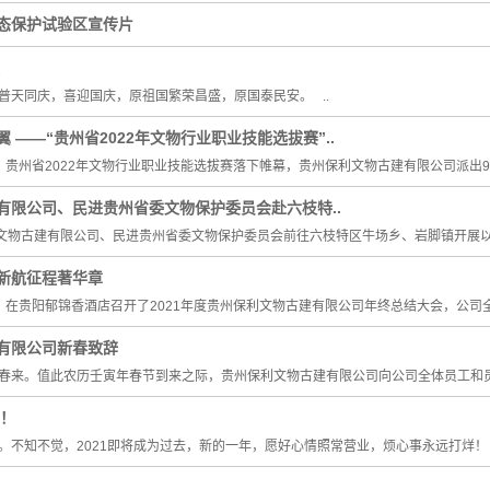
态保护试验区宣传片
天同庆，喜迎国庆，原祖国繁荣昌盛，原国泰民安。 ..
 ——“贵州省2022年文物行业职业技能选拔赛”..
18日，贵州省2022年文物行业职业技能选拔赛落下帷幕，贵州保利文物古建有限公司派出9
有限公司、民进贵州省委文物保护委员会赴六枝特..
文物古建有限公司、民进贵州省委文物保护委员会前往六枝特区牛场乡、岩脚镇开展以“
新航征程著华章
上午，在贵阳郁锦香酒店召开了2021年度贵州保利文物古建有限公司年终总结大会，公司全
有限公司新春致辞
春来。值此农历壬寅年春节到来之际，贵州保利文物古建有限公司向公司全体员工和员
乐！
不知不觉，2021即将成为过去，新的一年，愿好心情照常营业，烦心事永远打烊！ 元