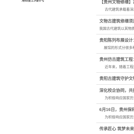
港B座15楼6号
【贵州文物修缮】
古代建筑承载着深厚
文物古建筑修缮须
我国古代建筑以其物
贵阳陈列布展设计
展馆的形式分很多种
贵州仿古建筑工程
近年来，随着工程建
贵阳古建筑守护文
深化校企协同，共
为积极响应国家历史
6月16日，贵州保
为积极响应国家历史
传承匠心 筑梦未来