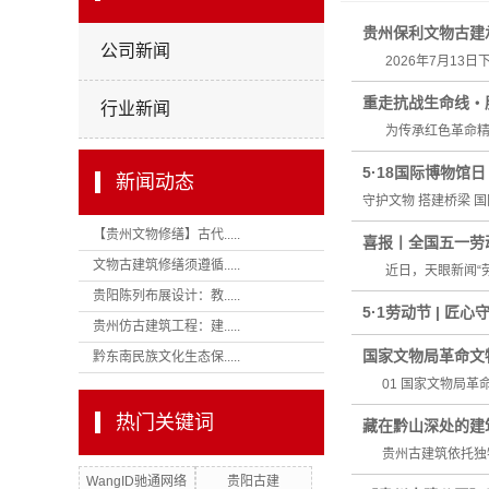
贵州保利文物古建
公司新闻
2026年7月13日下
重走抗战生命线・
行业新闻
为传承红色革命精神
5·18国际博物馆
新闻动态
守护文物 搭建桥梁 国
【贵州文物修缮】古代.....
喜报丨全国五一劳
文物古建筑修缮须遵循.....
近日，天眼新闻“劳动
贵阳陈列布展设计：教.....
5·1劳动节 | 匠
贵州仿古建筑工程：建.....
国家文物局革命文
黔东南民族文化生态保.....
01 国家文物局革命
热门关键词
藏在黔山深处的建筑
贵州古建筑依托独特
WangID驰通网络
贵阳古建