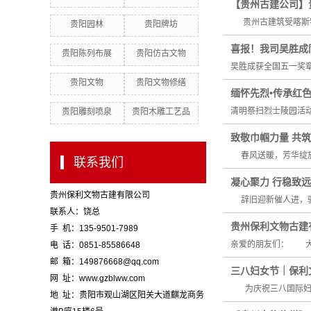
【贵州古建公司】
贵州古建筑受喀斯特
贵阳园林
贵阳牌坊
喜报！我司吴胜成
贵阳陈列布展
贵阳仿古文物
吴胜成获全国五一奖章
贵阳文物
贵阳文物修缮
缅怀先烈•传承红
清明祭扫烈士陵园活
贵阳雕刻喷泉
贵阳木雕工艺品
致敬巾帼力量 共
春风送暖，芳华绽放。
联系我们
凝心聚力 行稳致远
贵州保利文物古建有限公司
辞旧迎新催人进，骏
联系人：饶总
贵州保利文物古建
手 机：135-9501-7989
亲爱的朋友们： 大
电 话：0851-85586648
邮 箱：149876668@qq.com
三八妇女节｜保利
网 址：www.gzblww.com
为庆祝三八国际妇女
地 址：贵阳市观山湖区阳关大道麒龙商务