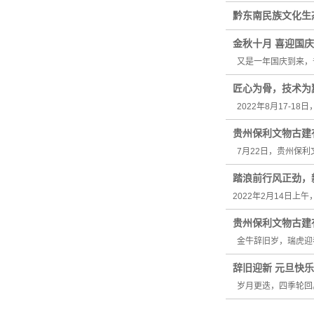
黔东南民族文化生
金秋十月 喜迎国庆
又是一年国庆到来，普
匠心为骨，技术为翼
2022年8月17-
贵州保利文物古建
7月22日，贵州保利
踏浪前行风正劲，
2022年2月14日
贵州保利文物古建
金牛辞旧岁，瑞虎迎
辞旧迎新 元旦快
岁月更迭，四季轮回。