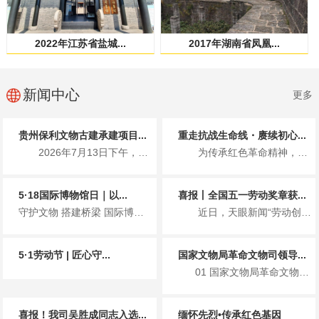
2022年江苏省盐城...
2017年湖南省凤凰...
新闻中心
更多
贵州保利文物古建承建项目...
重走抗战生命线・赓续初心...
2026年7月13日下午，国家文物局革命文物司、贵州省文化和旅游厅...
为传承红色革命精神，7月1日，贵州保利文物古建有限公司党支部携手北...
5·18国际博物馆日｜以...
喜报丨全国五一劳动奖章获...
守护文物 搭建桥梁 国际博物馆日主题宣传 2026年5月18日...
近日，天眼新闻“劳动创造幸福 奋斗赢得未来”专栏重磅报道了全国五一...
5·1劳动节 | 匠心守...
国家文物局革命文物司领导...
01 国家文物局革命文物司领导一行莅临遵义会议会址保护修缮项目检查指导工作 ...
喜报！我司吴胜成同志入选...
缅怀先烈•传承红色基因