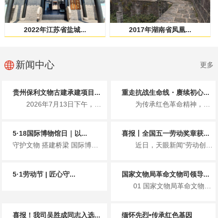
2022年江苏省盐城...
2017年湖南省凤凰...
新闻中心
更多
贵州保利文物古建承建项目...
重走抗战生命线・赓续初心...
2026年7月13日下午，国家文物局革命文物司、贵州省文化和旅游厅...
为传承红色革命精神，7月1日，贵州保利文物古建有限公司党支部携手北...
5·18国际博物馆日｜以...
喜报丨全国五一劳动奖章获...
守护文物 搭建桥梁 国际博物馆日主题宣传 2026年5月18日...
近日，天眼新闻“劳动创造幸福 奋斗赢得未来”专栏重磅报道了全国五一...
5·1劳动节 | 匠心守...
国家文物局革命文物司领导...
01 国家文物局革命文物司领导一行莅临遵义会议会址保护修缮项目检查指导工作 ...
喜报！我司吴胜成同志入选...
缅怀先烈•传承红色基因